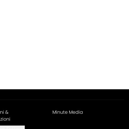
ni &
Minute Media
zioni
es Settings