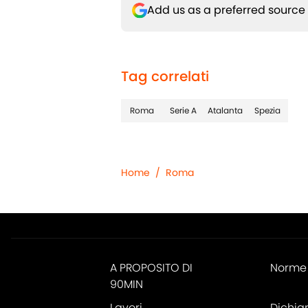
Add us as a preferred source
Tag correlati
Roma
Serie A
Atalanta
Spezia
Home
/
Roma
A PROPOSITO DI
Norme 
90MIN
Lavori
Dichia