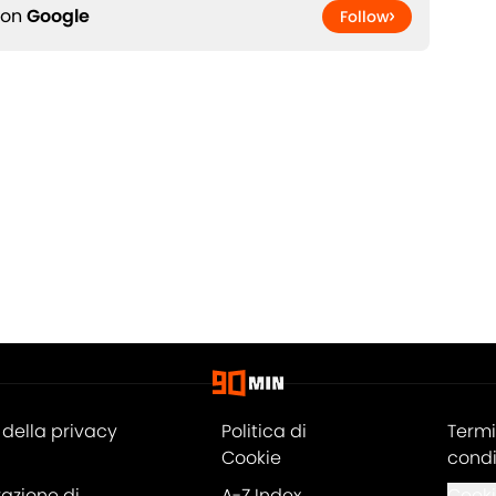
 on
Google
Follow
della privacy
Politica di
Termi
Cookie
condi
razione di
A-Z Index
Cooki