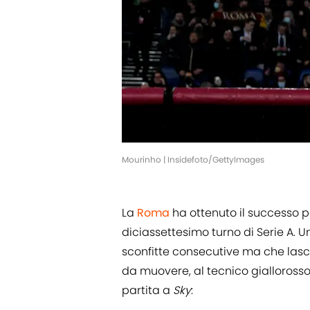
Mourinho | Insidefoto/GettyImages
La
Roma
ha ottenuto il successo 
diciassettesimo turno di Serie A
sconfitte consecutive ma che las
da muovere, al tecnico gialloross
partita a
Sky
: