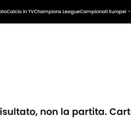
ato
Calcio in TV
Champions League
Campionati Europei
risultato, non la partita. Ca