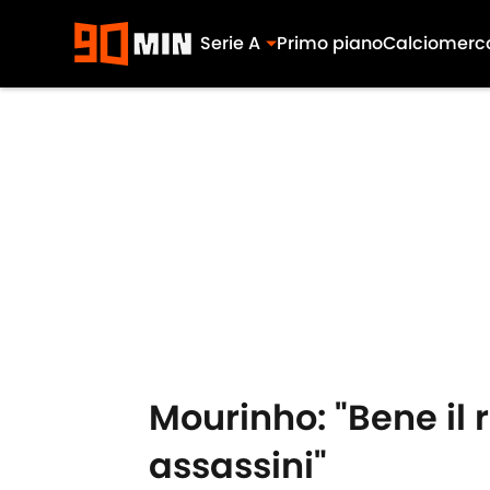
Serie A
Primo piano
Calciomerc
Skip to main content
Mourinho: "Bene il 
assassini"