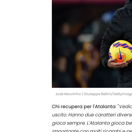
José Mourinho | Giuseppe Bellini/GettyImag
Chi recupera per l'Atalanta
: "
Vedia
uscito. Hanno due caratteri divers
gioca sempre. L'Atalanta gioca be
importante con molti ricambi e per 