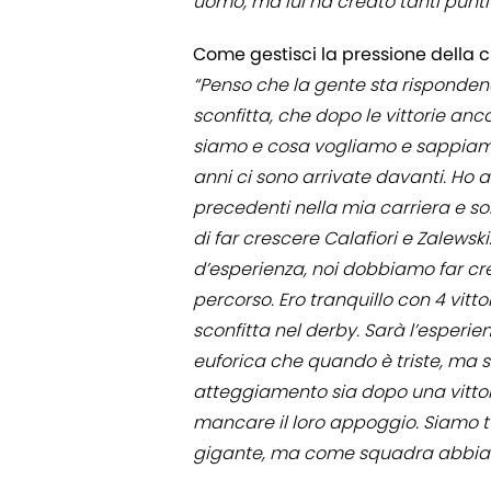
uomo, ma lui ha creato tanti punt
Come gestisci la pressione della c
“Penso che la gente sta risponden
sconfitta, che dopo le vittorie a
siamo e cosa vogliamo e sappiamo 
anni ci sono arrivate davanti. Ho a
precedenti nella mia carriera e son
di far crescere Calafiori e Zalews
d’esperienza, noi dobbiamo far cre
percorso. Ero tranquillo con 4 vitt
sconfitta nel derby. Sarà l’esperie
euforica che quando è triste, ma so
atteggiamento sia dopo una vittor
mancare il loro appoggio. Siamo tu
gigante, ma come squadra abbia