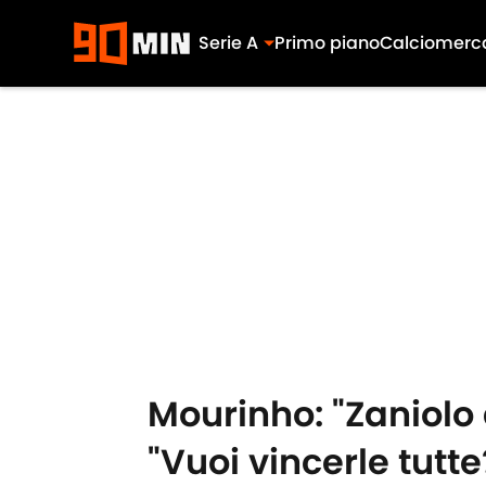
Serie A
Primo piano
Calciomerc
Skip to main content
Mourinho: "Zaniolo d
"Vuoi vincerle tutte