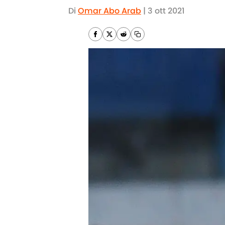
Di
Omar Abo Arab
|
3 ott 2021