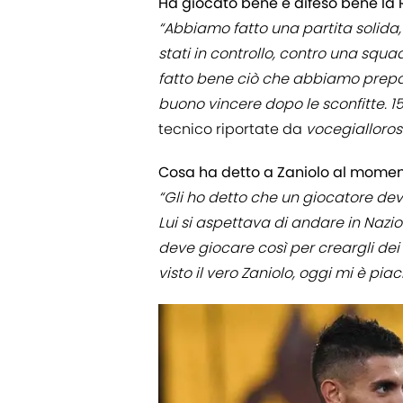
Ha giocato bene e difeso bene la
“Abbiamo fatto una partita solida,
stati in controllo, contro una squ
fatto bene ciò che abbiamo prepa
buono vincere dopo le sconfitte. 15
tecnico riportate da
vocegialloross
Cosa ha detto a Zaniolo al moment
“Gli ho detto che un giocatore dev
Lui si aspettava di andare in Nazio
deve giocare così per creargli dei 
visto il vero Zaniolo, oggi mi è piac