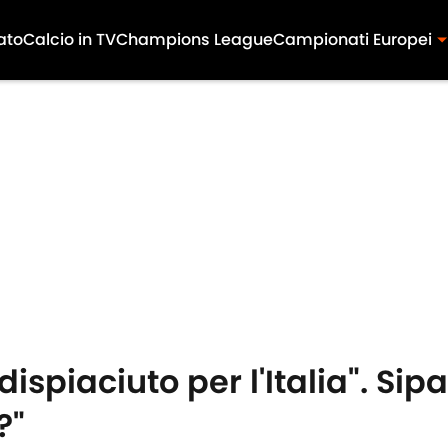
ato
Calcio in TV
Champions League
Campionati Europei
ispiaciuto per l'Italia". Sipa
?"