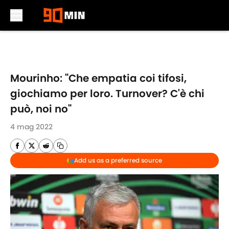
Skip to main content
Mourinho: "Che empatia coi tifosi,
giochiamo per loro. Turnover? C'è chi
può, noi no"
4 mag 2022
Add us as a preferred source