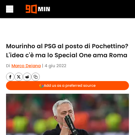
Skip to main content
Mourinho al PSG al posto di Pochettino?
L'idea c'è ma lo Special One ama Roma
Di
Marco Deiana
|
4 giu 2022
Add us as a preferred source