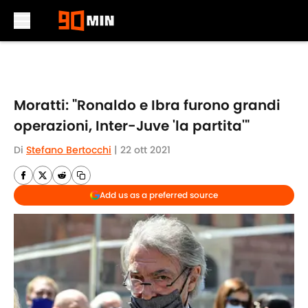
Skip to main content
Moratti: "Ronaldo e Ibra furono grandi
operazioni, Inter-Juve 'la partita'"
Di
Stefano Bertocchi
|
22 ott 2021
Add us as a preferred source