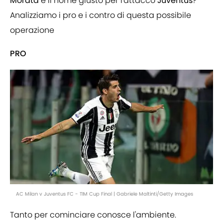
Morata
è il nome giusto per l'attacco
Juventus
?
Analizziamo i pro e i contro di questa possibile
operazione
PRO
AC Milan v Juventus FC - TIM Cup Final | Gabriele Maltinti/Getty Images
Tanto per cominciare conosce l'ambiente.