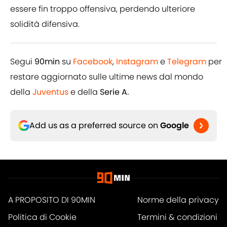
essere fin troppo offensiva, perdendo ulteriore
solidità difensiva.
Segui
90min
su
Facebook
,
Instagram
e
Telegram
per
restare aggiornato sulle ultime news dal mondo
della
Juventus
e della
Serie A.
Add us as a preferred source on
Google
A PROPOSITO DI 90MIN
Norme della privacy
Politica di Cookie
Termini & condizioni