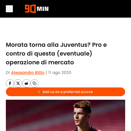
Skip to main content
Morata torna alla Juventus? Pro e
contro di questa (eventuale)
operazione di mercato
Di
Alessandro Bitto
|
11 ago 2020
Add us as a preferred source