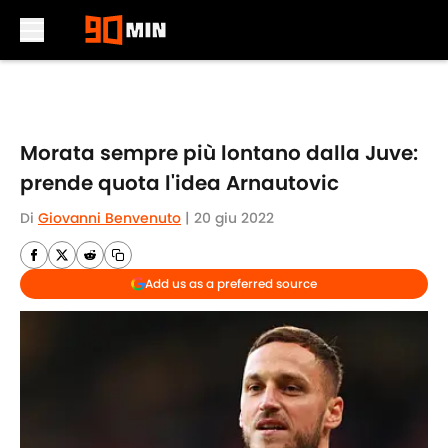
Skip to main content
Morata sempre più lontano dalla Juve:
prende quota l'idea Arnautovic
Di
Giovanni Benvenuto
|
20 giu 2022
Add us as a preferred source