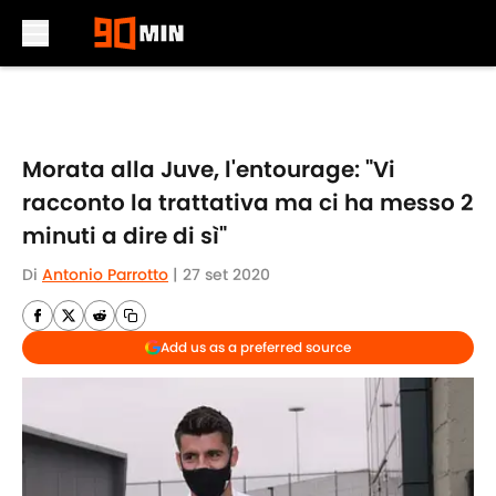
Skip to main content
Morata alla Juve, l'entourage: "Vi
racconto la trattativa ma ci ha messo 2
minuti a dire di sì"
Di
Antonio Parrotto
|
27 set 2020
Add us as a preferred source