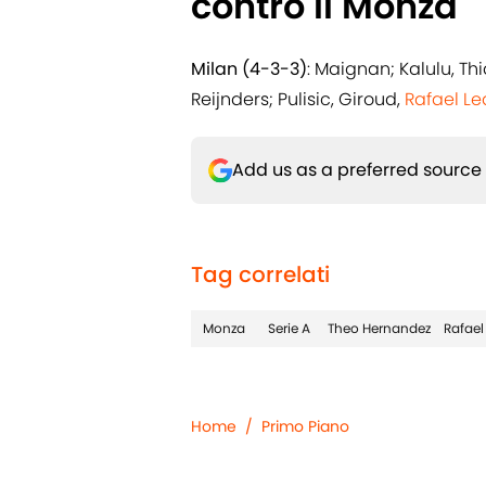
contro il Monza
Milan (4-3-3)
: Maignan; Kalulu, Th
Reijnders; Pulisic, Giroud,
Rafael L
Add us as a preferred source
Tag correlati
Monza
Serie A
Theo Hernandez
Rafael
Home
/
Primo Piano