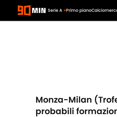
Serie A
Primo piano
Calciomerc
Skip to main content
Monza-Milan (Trofeo
probabili formazio