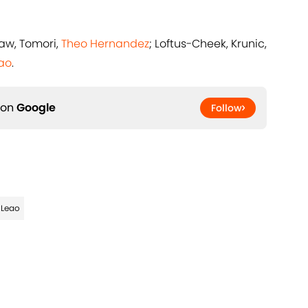
iaw, Tomori,
Theo Hernandez
; Loftus-Cheek, Krunic,
eao
.
 on
Google
Follow
 Leao