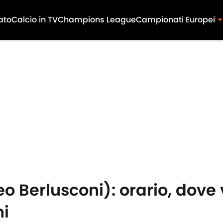
ato
Calcio in TV
Champions League
Campionati Europei
 Berlusconi): orario, dove v
ni