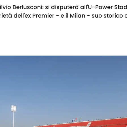
ilvio Berlusconi: si disputerà all'U-Power Sta
età dell'ex Premier - e il Milan - suo storic