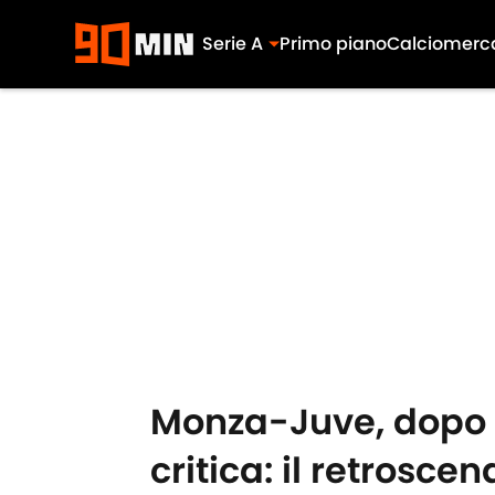
Serie A
Primo piano
Calciomerc
Skip to main content
Monza-Juve, dopo A
critica: il retroscen