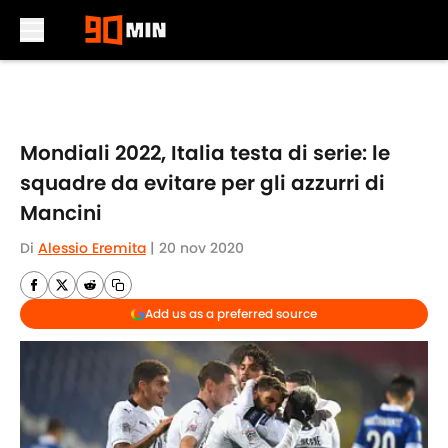
Skip to main content
Mondiali 2022, Italia testa di serie: le
squadre da evitare per gli azzurri di
Mancini
Di
Alessio Eremita
|
20 nov 2020
Add us as a preferred source