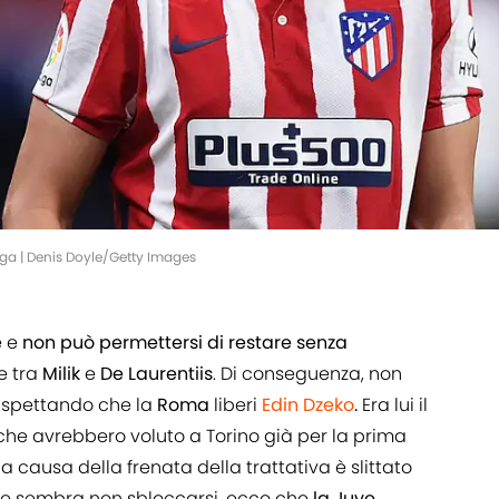
iga | Denis Doyle/Getty Images
e e
non può permettersi di restare senza
e tra
Milik
e
De Laurentiis
. Di conseguenza, non
aspettando che la
Roma
liberi
Edin Dzeko
.
Era lui il
 che avrebbero voluto a Torino già per la prima
 causa della frenata della trattativa è slittato
 che sembra non sbloccarsi, ecco che
la Juve