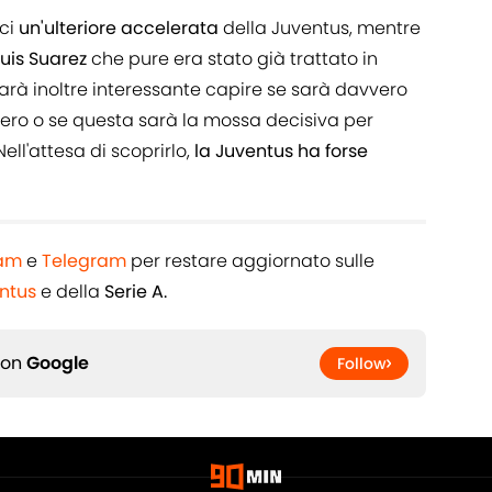
rci
un'ulteriore accelerata
della Juventus, mentre
Luis Suarez
che pure era stato già trattato in
Sarà inoltre interessante capire se sarà davvero
ero o se questa sarà la mossa decisiva per
ell'attesa di scoprirlo,
la Juventus ha forse
ram
e
Telegram
per restare aggiornato sulle
ntus
e della
Serie A.
 on
Google
Follow