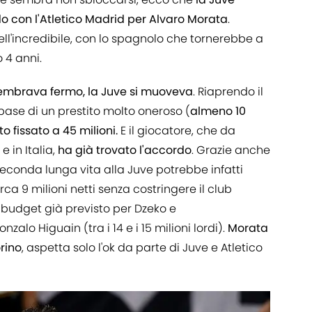
o con l'Atletico Madrid per Alvaro Morata
.
ll'incredibile, con lo spagnolo che tornerebbe a
 4 anni.
embrava fermo, la Juve si muoveva
. Riaprendo il
 base di un prestito molto oneroso (
almeno 10
tto fissato a 45 milioni.
E il giocatore, che da
 in Italia,
ha già trovato l'accordo
. Grazie anche
i seconda lunga vita alla Juve potrebbe infatti
rca 9 milioni netti senza costringere il club
 budget già previsto per Dzeko e
o Higuain (tra i 14 e i 15 milioni lordi).
Morata
rino
, aspetta solo l'ok da parte di Juve e Atletico