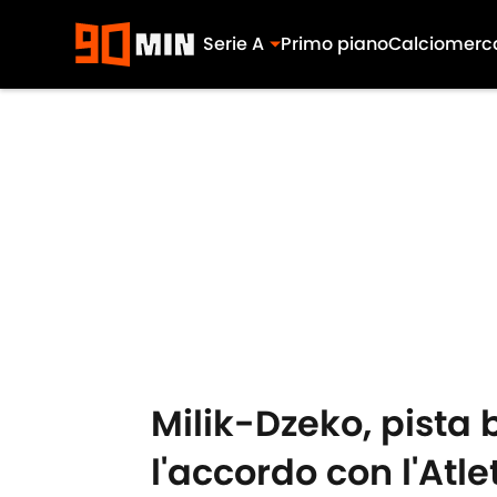
Serie A
Primo piano
Calciomerc
Skip to main content
Milik-Dzeko, pista 
l'accordo con l'Atl