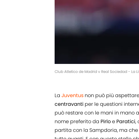
Club Atletico de Madrid v Real Sociedad - La L
La
Juventus
non può più aspettar
centravanti
per le questioni intern
può restare con le mani in mano 
nome preferito da
Pirlo
e
Paratici
,
partita con la Sampdoria, ma che a
tutto avanti. E con questo stallo