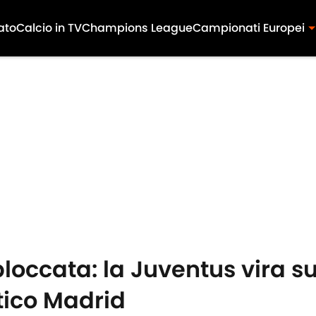
ato
Calcio in TV
Champions League
Campionati Europei
bloccata: la Juventus vira su
etico Madrid