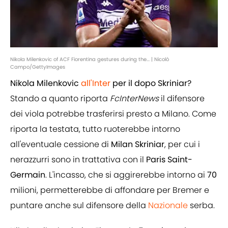
Nikola Milenkovic of ACF Fiorentina gestures during the... | Nicolò
Campo/GettyImages
Nikola Milenkovic
all'Inter
per il dopo Skriniar?
Stando a quanto riporta
FcInterNews
il difensore
dei viola potrebbe trasferirsi presto a Milano. Come
riporta la testata, tutto ruoterebbe intorno
all'eventuale cessione di
Milan Skriniar
, per cui i
nerazzurri sono in trattativa con il
Paris Saint-
Germain
. L'incasso, che si aggirerebbe intorno ai
70
milioni, permetterebbe di affondare per Bremer e
puntare anche sul difensore della
Nazionale
serba.