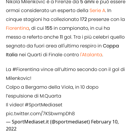
Nikola Milenkovic è a Firenze da
5 anni
e può essere
ormai considerato un esperto della
Serie A
. In
cinque stagioni ha collezionato
172
presenze con la
Fiorentina
, di cui
155
in campionato, in cui ha
messo a referto anche
11
gol. Tra i più celebri quello
segnato da fuori area all'ultimo respiro in
Coppa
Italia
nei Quarti di Finale contro
l'Atalanta
.
La
#Fiorentina
vince all’ultimo secondo con il gol di
Milenkovic!
Colpo a Bergamo della Viola, in 10 dopo
l’espulsione di M.Quarta
Il video!
#SportMediaset
pic.twitter.com/7KSbwmpDh8
— SportMediaset.it (@sportmediaset)
February 10,
2022