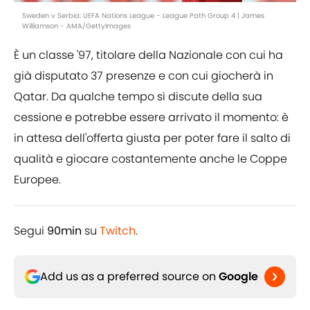
Sweden v Serbia: UEFA Nations League - League Path Group 4 | James
Williamson - AMA/GettyImages
È un classe '97, titolare della Nazionale con cui ha
già disputato 37 presenze e con cui giocherà in
Qatar. Da qualche tempo si discute della sua
cessione e potrebbe essere arrivato il momento: è
in attesa dell'offerta giusta per poter fare il salto di
qualità e giocare costantemente anche le Coppe
Europee.
Segui
90min
su
Twitch
.
Add us as a preferred source on
Google