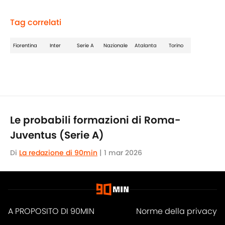
Tag correlati
Fiorentina
Inter
Serie A
Nazionale
Atalanta
Torino
Le probabili formazioni di Roma-
Juventus (Serie A)
Di
La redazione di 90min
|
1 mar 2026
A PROPOSITO DI 90MIN
Norme della privacy