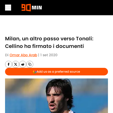
Skip to main content
Milan, un altro passo verso Tonali:
Cellino ha firmato i documenti
Di
Omar Abo Arab
|
1 set 2020
Add us as a preferred source