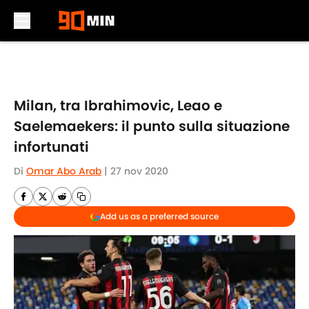
Skip to main content
Milan, tra Ibrahimovic, Leao e
Saelemaekers: il punto sulla situazione
infortunati
Di
Omar Abo Arab
|
27 nov 2020
Add us as a preferred source