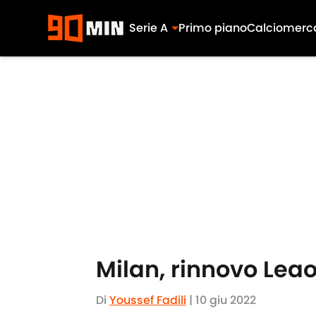
Serie A
Primo piano
Calciomerc
Skip to main content
Milan, rinnovo Leao
Di
Youssef Fadili
|
10 giu 2022