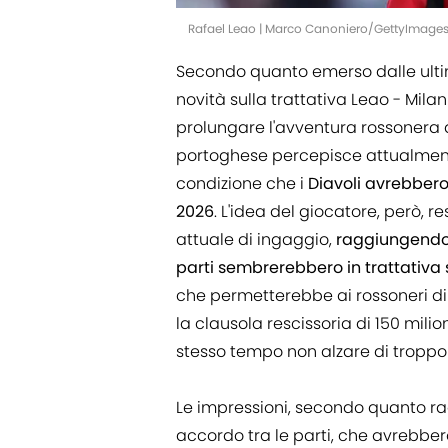
Rafael Leao | Marco Canoniero/GettyImage
Secondo quanto emerso dalle ult
novità sulla trattativa Leao - Mil
prolungare l'avventura rossonera d
portoghese percepisce attualmente
condizione che i
Diavoli avrebbero 
2026
. L'idea del giocatore, però, re
attuale di ingaggio,
raggiungendo 
parti sembrerebbero in trattativa s
che permetterebbe ai rossoneri di
la clausola rescissoria di 150 milio
stesso tempo non alzare di troppo 
Le impressioni, secondo quanto r
accordo tra le parti, che avrebbe