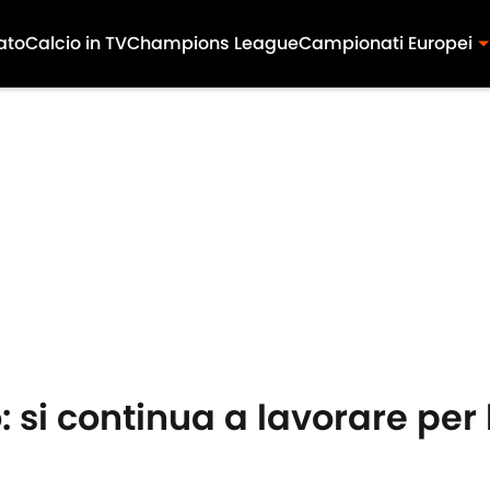
ato
Calcio in TV
Champions League
Campionati Europei
: si continua a lavorare pe