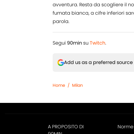
avventura. Resta da scogliere il no
fumata bianca, a cifre inferiori s
parola.
Segui
90min
su
Twitch
.
Add us as a preferred source
Home
/
Milan
A PROPOSITO DI
Norme 
90MIN