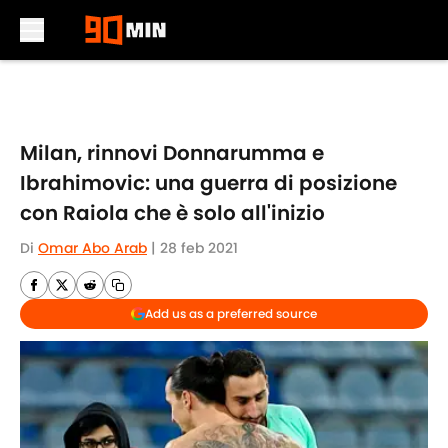
Skip to main content
Milan, rinnovi Donnarumma e
Ibrahimovic: una guerra di posizione
con Raiola che è solo all'inizio
Di
Omar Abo Arab
|
28 feb 2021
Add us as a preferred source