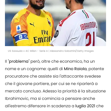
US Sassuolo v AC Milan - Serie A | Alessandro Sabattini/Getty Images
Il "
problema
" però, oltre che economico, ha un
nome e un cognome: quelli di
Mino
Raiola
, potente
procuratore che assiste sia l'attaccante svedese
che il giovane portiere, per cui se ne riparlerà a
mercato concluso. Adesso la priorità è la situazione
Ibrahimovic, ma si comincia a pensare anche
all'estremo difensore in scadenza a
luglio
2021
che