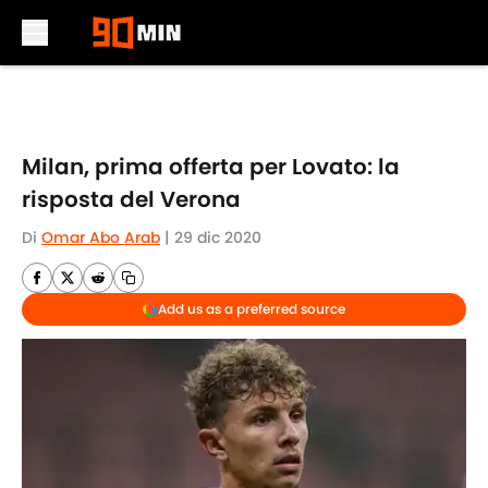
Skip to main content
Milan, prima offerta per Lovato: la
risposta del Verona
Di
Omar Abo Arab
|
29 dic 2020
Add us as a preferred source