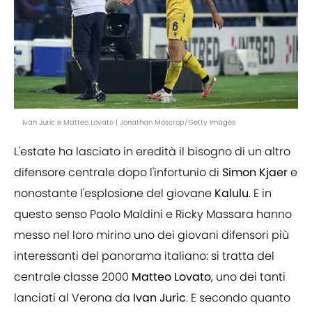
Ivan Juric e Matteo Lovato | Jonathan Moscrop/Getty Images
L'estate ha lasciato in eredità il bisogno di un altro
difensore centrale dopo l'infortunio di
Simon
Kjaer
e
nonostante l'esplosione del giovane
Kalulu
. E in
questo senso Paolo Maldini e Ricky Massara hanno
messo nel loro mirino uno dei giovani difensori più
interessanti del panorama italiano: si tratta del
centrale classe 2000
Matteo
Lovato
, uno dei tanti
lanciati al Verona da
Ivan
Juric
. E secondo quanto