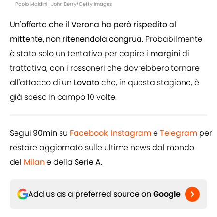
Paolo Maldini | John Berry/Getty Images
Un'offerta che il Verona ha però rispedito al
mittente, non ritenendola congrua
. Probabilmente
è stato solo un tentativo per capire i
margini
di
trattativa, con i rossoneri che dovrebbero tornare
all'attacco di un
Lovato
che, in questa stagione, è
già sceso in campo 10 volte.
Segui
90min
su
Facebook
,
Instagram
e
Telegram
per
restare aggiornato sulle ultime news dal mondo
del
Milan
e della
Serie A
.
Add us as a preferred source on
Google