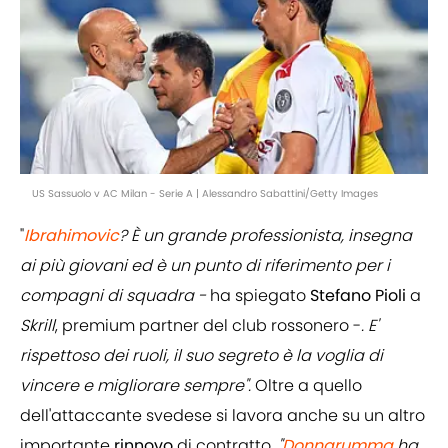
US Sassuolo v AC Milan - Serie A | Alessandro Sabattini/Getty Images
"
Ibrahimovic
? È un grande professionista, insegna
ai più giovani ed è un punto di riferimento per i
compagni di squadra -
ha spiegato
Stefano
Pioli
a
Skrill
, premium partner del club rossonero -
. E'
rispettoso dei ruoli, il suo segreto è la voglia di
vincere e migliorare sempre".
Oltre a quello
dell'attaccante svedese si lavora anche su un altro
importante
rinnovo
di contratto.
"
Donnarumma
ha