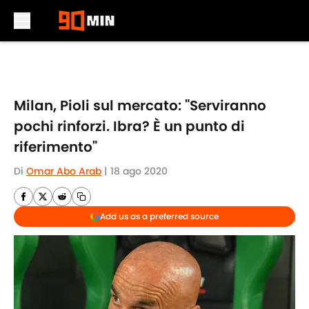
Skip to main content
Milan, Pioli sul mercato: "Serviranno
pochi rinforzi. Ibra? È un punto di
riferimento"
Di
Omar Abo Arab
|
18 ago 2020
Add us as a preferred source