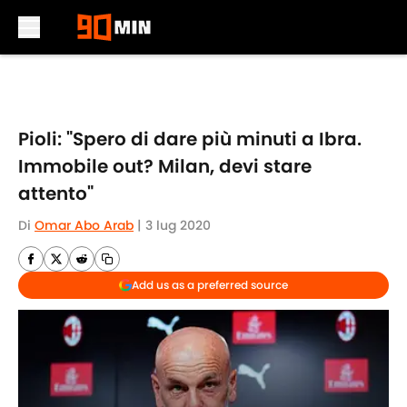
Skip to main content
Pioli: "Spero di dare più minuti a Ibra.
Immobile out? Milan, devi stare
attento"
Di
Omar Abo Arab
|
3 lug 2020
Add us as a preferred source