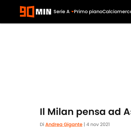
Serie A
Primo piano
Calciomerc
Skip to main content
Il Milan pensa ad As
Di
Andrea Gigante
|
4 nov 2021