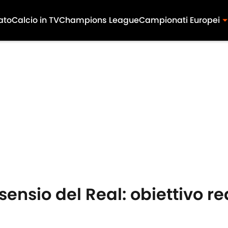
ato
Calcio in TV
Champions League
Campionati Europei
ensio del Real: obiettivo re