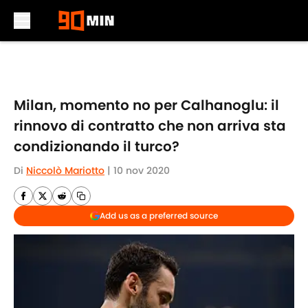
Skip to main content
Milan, momento no per Calhanoglu: il
rinnovo di contratto che non arriva sta
condizionando il turco?
Di
Niccolò Mariotto
|
10 nov 2020
Add us as a preferred source