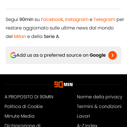
Segui
90min
su
Facebook
,
Instagram
e
Telegram
per
restare aggiornato sulle ultime news dal mondo
del
Milan
e della
Serie A
.
Add us as a preferred source on
Google
A PROPOSITO DI 90MIN
Norme della privacy
Politica di Cookie
Termini & condizioni
Minute Media
Lavori
Dichiarazione di
A-Z Index