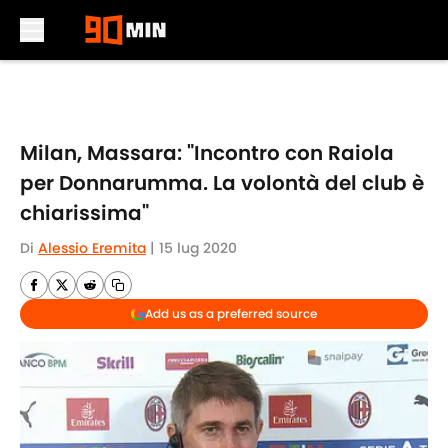
Skip to main content
Milan, Massara: "Incontro con Raiola
per Donnarumma. La volontà del club è
chiarissima"
Di
Alessio Eremita
|
15 lug 2020
Add us as a preferred source