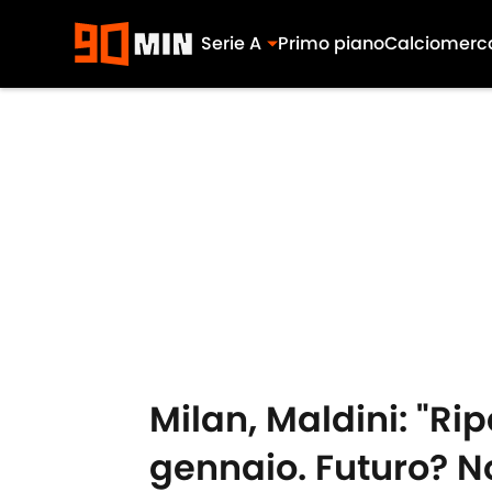
Serie A
Primo piano
Calciomerc
Skip to main content
Milan, Maldini: "Ri
gennaio. Futuro? N