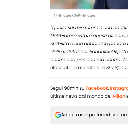
TF-Images/Getty Images
"Quella sul mio futuro è una cant
Dobbiamo evitare questi discorsi p
stabilità e non dobbiamo parlare de
delle valutazioni. Rangnick? Ripete
contro una persona ma contro del
rilasciate ai microfoni di
Sky Sport
.
Segui
90min
su
Facebook
,
Instag
ultime news dal mondo del
Milan
e
Add us as a preferred source