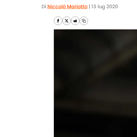
Di
Niccolò Mariotto
|
13 lug 2020