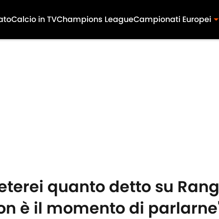
ato
Calcio in TV
Champions League
Campionati Europei
peterei quanto detto su Rang
on è il momento di parlarne