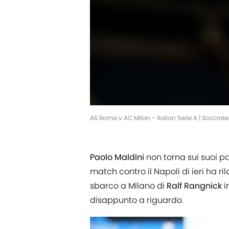
AS Roma v AC Milan - Italian Serie A | Soccra
Paolo
Maldini
non torna sui suoi pas
match contro il Napoli di ieri ha ri
sbarco a Milano di
Ralf Rangnick
i
disappunto a riguardo.