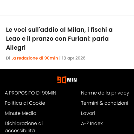
Le voci sull'addio al Milan, i fischi a
Leao e il pranzo con Furlani: parla
Allegri
Di
La redazione di 90min
|
18 apr 2026
A PROPOSITO DI 90MIN
Norme della privacy
Politica di Cookie
Termini & condizioni
Minute Media
Lavori
Dichiarazione di
A-Z Index
accessibilità