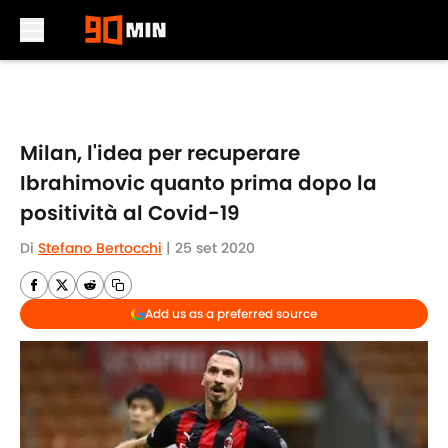
Skip to main content
Milan, l'idea per recuperare
Ibrahimovic quanto prima dopo la
positività al Covid-19
Di
Stefano Bertocchi
|
25 set 2020
Add us as a preferred source