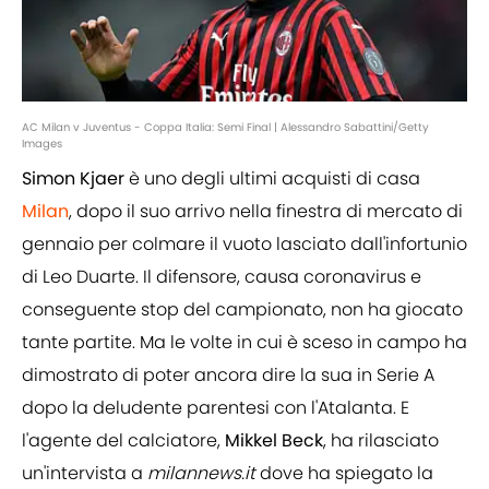
AC Milan v Juventus - Coppa Italia: Semi Final | Alessandro Sabattini/Getty
Images
Simon
Kjaer
è uno degli ultimi acquisti di casa
Milan
, dopo il suo arrivo nella finestra di mercato di
gennaio per colmare il vuoto lasciato dall'infortunio
di Leo Duarte. Il difensore, causa coronavirus e
conseguente stop del campionato, non ha giocato
tante partite. Ma le volte in cui è sceso in campo ha
dimostrato di poter ancora dire la sua in Serie A
dopo la deludente parentesi con l'Atalanta. E
l'agente del calciatore,
Mikkel
Beck
, ha rilasciato
un'intervista a
milannews.it
dove ha spiegato la