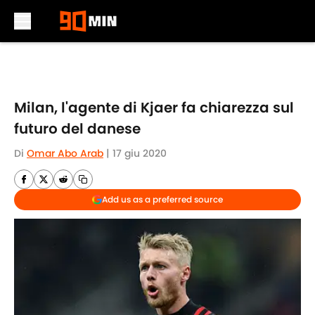
Skip to main content
Milan, l'agente di Kjaer fa chiarezza sul
futuro del danese
Di
Omar Abo Arab
|
17 giu 2020
Add us as a preferred source