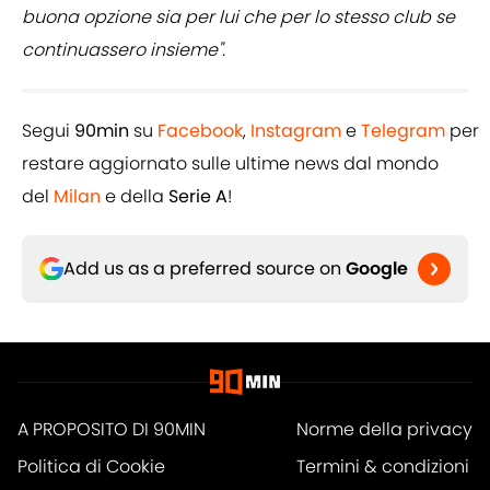
buona opzione sia per lui che per lo stesso club se
continuassero insieme".
Segui
90min
su
Facebook
,
Instagram
e
Telegram
per
restare aggiornato sulle ultime news dal mondo
del
Milan
e della
Serie A
!
Add us as a preferred source on
Google
A PROPOSITO DI 90MIN
Norme della privacy
Politica di Cookie
Termini & condizioni