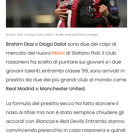
Brahim Diaz e Diogo Dalot, Milan | Emilio Andreoli/Getty Images
Brahim Diaz
e
Diogo
Dalot
sono due dei colpi di
mercato del nuovo
Milan
di Stefano Pioli. Il club
rossonero ha scelto di puntare sui giovani e i due
giovani talenti, entrambi classe '99, sono arrivati in
prestito da due dei più grandi club al mondo come
Real
Madrid
e
Manchester
United
.
La formula del prestito secco ha fatto storcere il
naso ai tifosi ma non è stato semplice chiudere gli
accordi con
Blancos
e
Red Devils
. Entrambi stanno
convincendo parecchio in casa rossonera e quindi