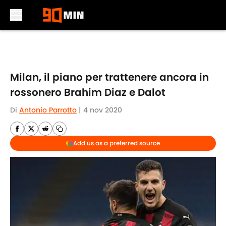
Skip to main content
Milan, il piano per trattenere ancora in
rossonero Brahim Diaz e Dalot
Di
Antonio Parrotto
|
4 nov 2020
Add us as a preferred source