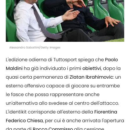
Alessandro Sabattini/Getty Images
L'edizione odierna di Tuttosport spiega che
Paolo
Maldini
ha già individuato i primi
obiettivi
, dopo la
quasi certa permanenza di
Zlatan
Ibrahimovic
: un
esterno offensivo capace di giocare su entrambe
le fasce che possa rappresentare anche
un'alternativa allo svedese al centro dell'attacco.
L'identikit corrisponde all'esterno della
Fiorentina
Federico
Chiesa
, per cui è anche arrivata l'apertura
da parte di
Rocco
Commisso
alla cessione.