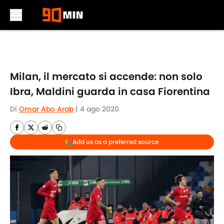
Skip to main content
Milan, il mercato si accende: non solo
Ibra, Maldini guarda in casa Fiorentina
Di
Omar Abo Arab
|
4 ago 2020
Add us as a preferred source