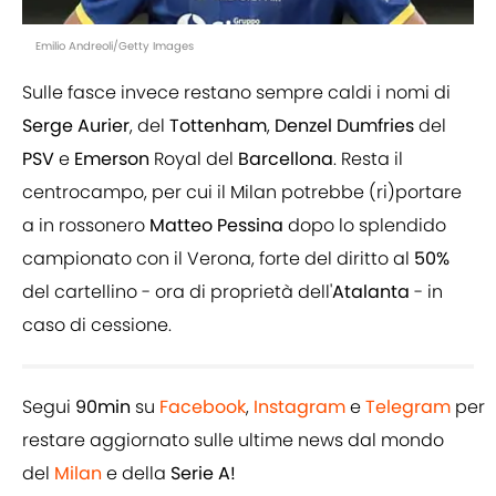
Emilio Andreoli/Getty Images
Sulle fasce invece restano sempre caldi i nomi di
Serge
Aurier
, del
Tottenham
,
Denzel
Dumfries
del
PSV
e
Emerson
Royal del
Barcellona
. Resta il
centrocampo, per cui il Milan potrebbe (ri)portare
a in rossonero
Matteo
Pessina
dopo lo splendido
campionato con il Verona, forte del diritto al
50%
del cartellino - ora di proprietà dell'
Atalanta
- in
caso di cessione.
Segui
90min
su
Facebook
,
Instagram
e
Telegram
per
restare aggiornato sulle ultime news dal mondo
del
Milan
e della
Serie A!