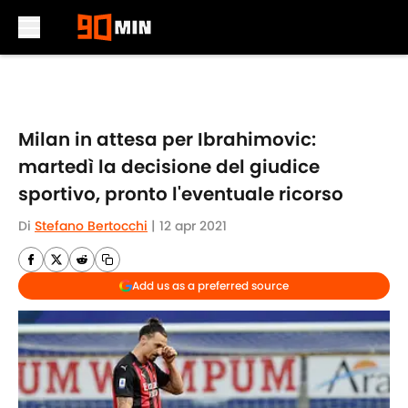
Skip to main content
Milan in attesa per Ibrahimovic:
martedì la decisione del giudice
sportivo, pronto l'eventuale ricorso
Di
Stefano Bertocchi
|
12 apr 2021
Add us as a preferred source