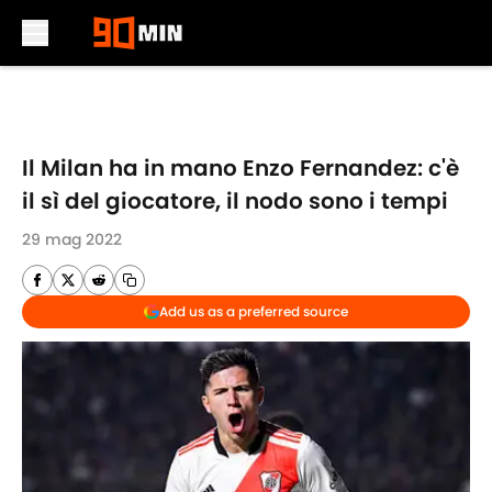
Skip to main content
Il Milan ha in mano Enzo Fernandez: c'è
il sì del giocatore, il nodo sono i tempi
29 mag 2022
Add us as a preferred source