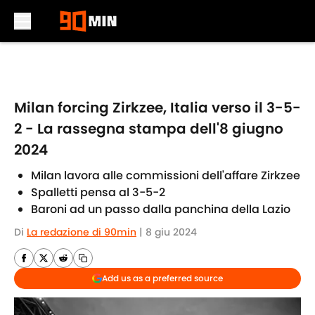
Skip to main content
Milan forcing Zirkzee, Italia verso il 3-5-
2 - La rassegna stampa dell'8 giugno
2024
Milan lavora alle commissioni dell'affare Zirkzee
Spalletti pensa al 3-5-2
Baroni ad un passo dalla panchina della Lazio
Di
La redazione di 90min
|
8 giu 2024
Add us as a preferred source