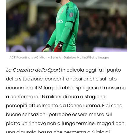
ACF Fiorentina v AC Milan - Serie A | Gabriele Maltinti/Getty Images
La Gazzetta dello Sport
in edicola oggi fa il punto
della situazione, concentrandosi anche sul lato
economico: i
l Milan potrebbe spingersi al massimo
a confermare i 6 milioni di euro a stagione
percepiti attualmente da Donnarumma.
E ci sono
buone sensazioni: potrebbe essere messo sul
piatto un rinnovo non a lungo termine, magari con
una clausola bassa che permetta a Gigio di