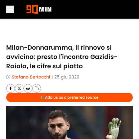
Skip to main content
Milan-Donnarumma, il rinnovo si
avvicina: presto l'incontro Gazidis-
Raiola, le cifre sul piatto
Di
Stefano Bertocchi
|
25 giu 2020
Add us as a preferred source