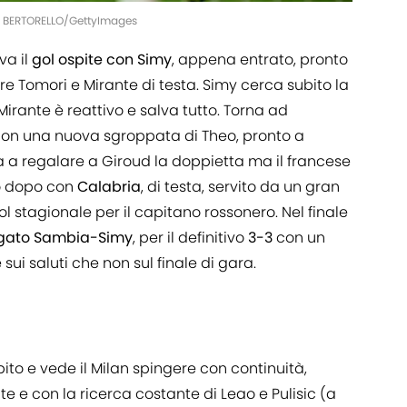
O BERTORELLO/GettyImages
va il
gol ospite con Simy
, appena entrato, pronto
ere Tomori e Mirante di testa. Simy cerca subito la
rante è reattivo e salva tutto. Torna ad
3' con una nuova sgroppata di Theo, pronto a
a a regalare a Giroud la doppietta ma il francese
to dopo con
Calabria
, di testa, servito da un gran
gol stagionale per il capitano rossonero. Nel finale
rgato Sambia-Simy
, per il definitivo
3-3
con un
sui saluti che non sul finale di gara.
ito e vede il Milan spingere con continuità,
 e con la ricerca costante di Leao e Pulisic (a