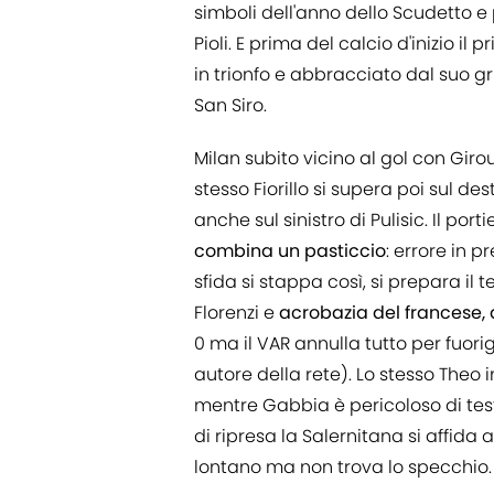
simboli dell'anno dello Scudetto e 
Pioli. E prima del calcio d'inizio i
in trionfo e abbracciato dal suo
San Siro.
Milan subito vicino al gol con Giroud
stesso Fiorillo si supera poi sul de
anche sul sinistro di Pulisic. Il p
combina un pasticcio
: errore in p
sfida si stappa così, si prepara il t
Florenzi e
acrobazia del francese, d
0 ma il VAR annulla tutto per fuori
autore della rete). Lo stesso Theo 
mentre Gabbia è pericoloso di tes
di ripresa la Salernitana si affid
lontano ma non trova lo specchio.