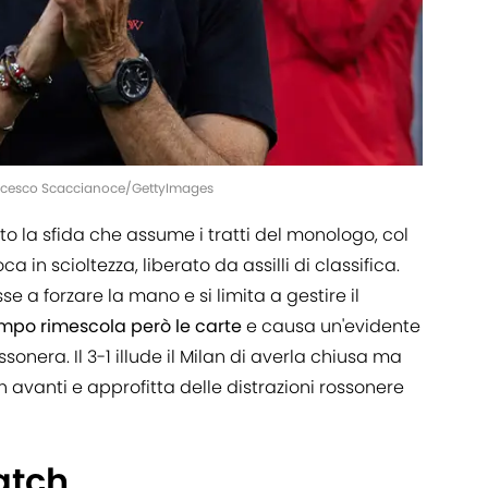
Francesco Scaccianoce/GettyImages
to la sfida che assume i tratti del monologo, col
a in scioltezza, liberato da assilli di classifica.
se a forzare la mano e si limita a gestire il
campo rimescola però le carte
e causa un'evidente
onera. Il 3-1 illude il Milan di averla chiusa ma
in avanti e approfitta delle distrazioni rossonere
atch