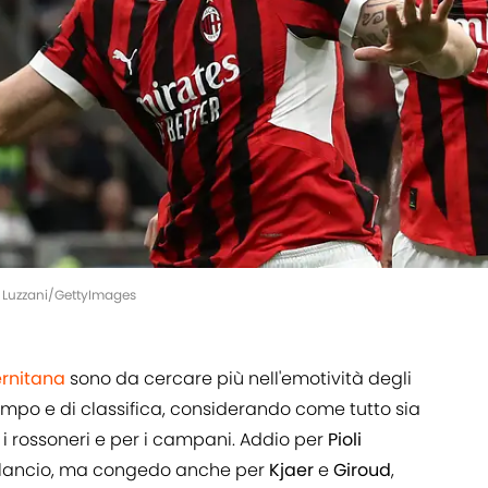
co Luzzani/GettyImages
ernitana
sono da cercare più nell'emotività degli
ampo e di classifica, considerando come tutto sia
 rossoneri e per i campani. Addio per
Pioli
 lancio, ma congedo anche per
Kjaer
e
Giroud
,