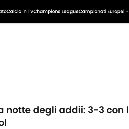
ato
Calcio in TV
Champions League
Campionati Europei
a notte degli addii: 3-3 con 
ol