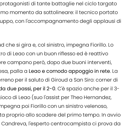
protagonisti di tante battaglie nel ciclo targato
l primo momento da sottolineare: il tecnico portato
 gruppo, con l'accompagnamento degli applausi di
 che si gira e, col sinistro, impegna Fiorillo. Lo
stro di Leao con un buon riflesso ed è reattivo
ortiere campano però, dopo due buoni interventi,
resa, palla a
Leao e comodo appoggio in rete
. La
erreno per il saluto di Giroud a San Siro: corner di
a due passi, per il 2-0
. C'è spazio anche per il 3-
gioco di Leao (suo l'assist per Theo Hernandez,
impegna poi Fiorillo con un sinistro velenoso,
ta proprio allo scadere del primo tempo. In avvio
a a Candreva, l'esperto centrocampista ci prova da