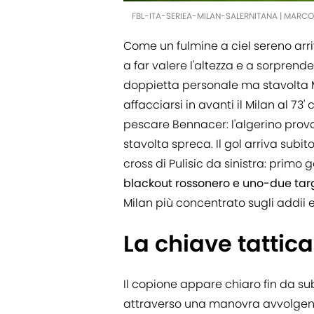
FBL-ITA-SERIEA-MILAN-SALERNITANA | MARC
Come un fulmine a ciel sereno arri
a far valere l'altezza e a sorprend
doppietta personale ma stavolta Mi
affacciarsi in avanti il Milan al 7
pescare Bennacer: l'algerino prov
stavolta spreca. Il gol arriva subi
cross di Pulisic da sinistra: primo 
blackout rossonero e uno-due ta
Milan più concentrato sugli addii e 
La chiave tattica
Il copione appare chiaro fin da sub
attraverso una manovra avvolgente