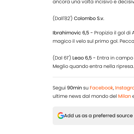
ancora una volta incisivo e decisivo
(Dall'82')
Colombo S.v.
Ibrahimovic 6,5 -
Propizia il gol d
magico il velo sul primo gol. Pecc
(Dal 61′)
Leao 6,5 -
Entra in campo co
Meglio quando entra nella ripresa. B
Segui
90min
su
Facebook
,
Instag
ultime news dal mondo del
Milan
e
Add us as a preferred source