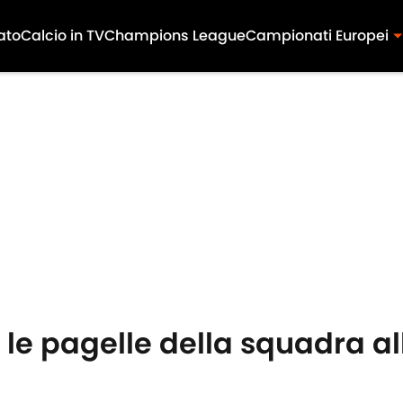
ato
Calcio in TV
Champions League
Campionati Europei
 le pagelle della squadra a