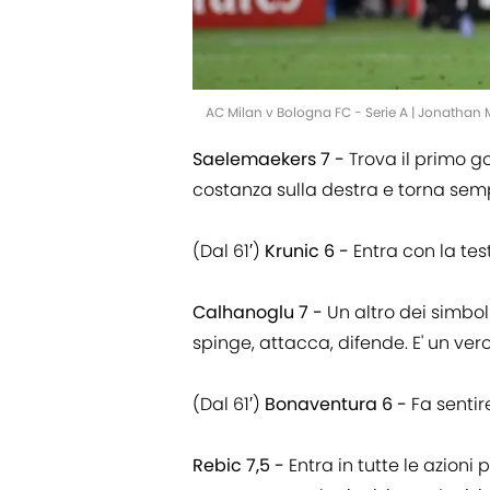
AC Milan v Bologna FC - Serie A | Jonathan
Saelemaekers 7 -
Trova il primo go
costanza sulla destra e torna semp
(Dal 61′)
Krunic 6 -
Entra con la tes
Calhanoglu 7 -
Un altro dei simboli
spinge, attacca, difende. E' un ve
(Dal 61′)
Bonaventura 6 -
Fa sentir
Rebic 7,5 -
Entra in tutte le azioni 