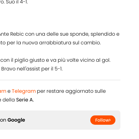
. Suo il 4-1.
i Ante Rebic con una delle sue sponde, splendido e
ato per la nuova arrabbiatura sul cambio.
n il piglio giusto e va più volte vicino al gol.
ravo nell'assist per il 5-1.
ram
e
Telegram
per restare aggiornato sulle
 della
Serie A.
 on
Google
Follow