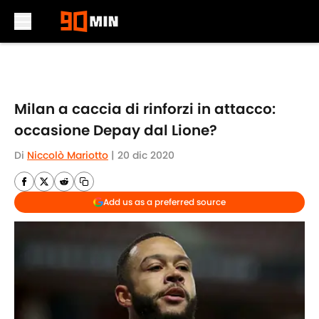
Skip to main content
Milan a caccia di rinforzi in attacco:
occasione Depay dal Lione?
Di
Niccolò Mariotto
|
20 dic 2020
Add us as a preferred source