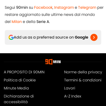
Segui
90min
su
Facebook
,
Instagram
e
Telegram
per
restare aggiornato sulle ultime news dal mondo
del
Milan
e della
Serie A
.
Add us as a preferred source on
Google
A PROPOSITO DI 90MIN
Norme della privacy
Politica di Cookie
Termini & condizioni
Minute Media
Lavori
Dichiarazione di
A-Z Index
accessibilità