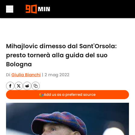
Skip to main content
Mihajlovic dimesso dal Sant'Orsola:
presto tornerà alla guida del suo
Bologna
Di
Giulia Bianchi
|
2 mag 2022
Add us as a preferred source