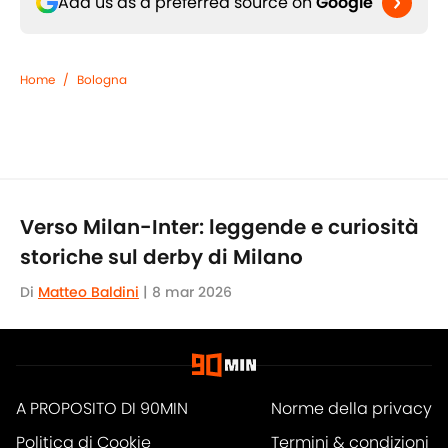
Add us as a preferred source on
Google
Home
/
Bologna
Verso Milan-Inter: leggende e curiosità
storiche sul derby di Milano
Di
Matteo Baldini
|
8 mar 2026
A PROPOSITO DI 90MIN
Norme della privacy
Politica di Cookie
Termini & condizioni