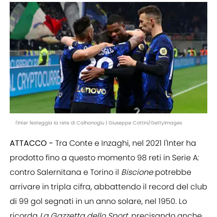
l'Inter festeggia la rete di Calhanoglu | Giuseppe Cottini/GettyImages
ATTACCO -
Tra Conte e Inzaghi, nel 2021 l'Inter ha
prodotto fino a questo momento 98 reti in Serie A:
contro Salernitana e Torino il
Biscione
potrebbe
arrivare in tripla cifra, abbattendo il record del club
di 99 gol segnati in un anno solare, nel 1950. Lo
ricorda
La Gazzetta dello Sport,
precisando anche