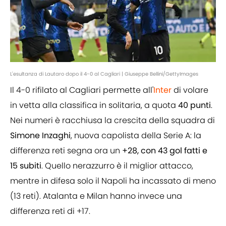
L'esultanza di Lautaro dopo il 4-0 al Cagliari | Giuseppe Bellini/GettyImages
Il 4-0 rifilato al Cagliari permette all'
Inter
di volare
in vetta alla classifica in solitaria, a quota
40 punti
.
Nei numeri è racchiusa la crescita della squadra di
Simone Inzaghi
, nuova capolista della Serie A: la
differenza reti segna ora un
+28, con 43 gol fatti e
15 subiti
. Quello nerazzurro è il miglior attacco,
mentre in difesa solo il Napoli ha incassato di meno
(13 reti). Atalanta e Milan hanno invece una
differenza reti di +17.