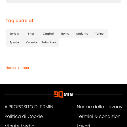
Tag correlati
Serie A
Inter
Cagliari
Roma
Atalanta
Torino
Spezia
Venezia
Salernitana
Home
/
Inter
A PROPOSITO DI 90MIN
Norme della privacy
Politica di Cookie
Termini & condizioni
Minute Media
Lavori