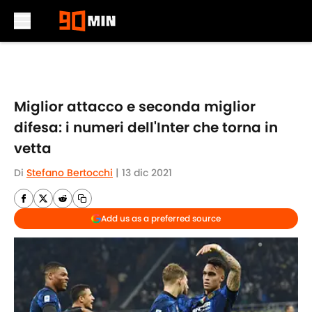
Skip to main content
Miglior attacco e seconda miglior
difesa: i numeri dell'Inter che torna in
vetta
Di
Stefano Bertocchi
|
13 dic 2021
Add us as a preferred source