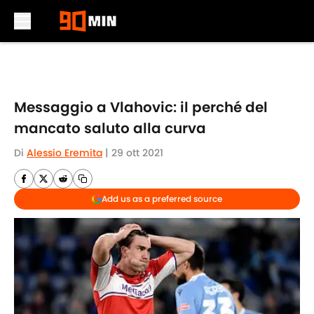
Skip to main content
Messaggio a Vlahovic: il perché del
mancato saluto alla curva
Di
Alessio Eremita
|
29 ott 2021
Add us as a preferred source