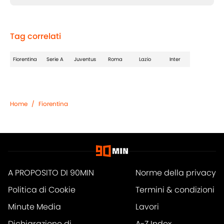
Tag correlati
Fiorentina
Serie A
Juventus
Roma
Lazio
Inter
Home
/
Fiorentina
A PROPOSITO DI 90MIN
Norme della privacy
Politica di Cookie
Termini & condizioni
Minute Media
Lavori
Dichiarazione di
A-Z Index