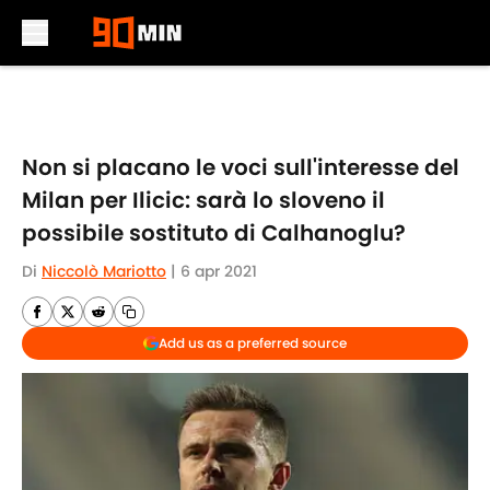
Skip to main content
Non si placano le voci sull'interesse del
Milan per Ilicic: sarà lo sloveno il
possibile sostituto di Calhanoglu?
Di
Niccolò Mariotto
|
6 apr 2021
Add us as a preferred source