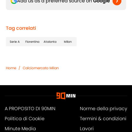
Add us as a preferred source on
Google
Tag correlati
Serie A
Fiorentina
Atalanta
Milan
Home
/
Calciomercato Milan
A PROPOSITO DI 90MIN
Norme della privacy
Politica di Cookie
Termini & condizioni
Minute Media
Lavori