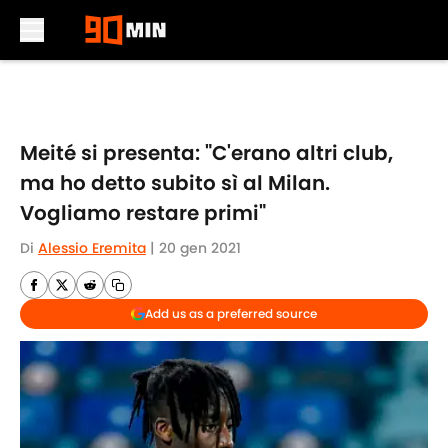
Skip to main content
Meité si presenta: "C'erano altri club,
ma ho detto subito sì al Milan.
Vogliamo restare primi"
Di
Alessio Eremita
|
20 gen 2021
Add us as a preferred source