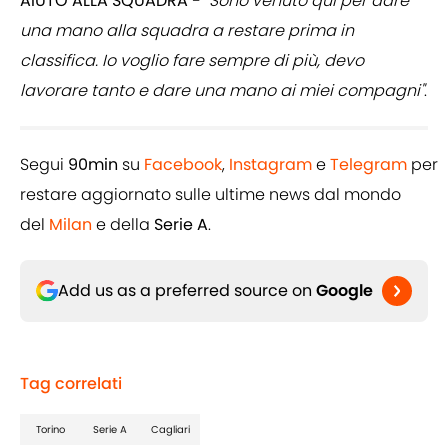
AIUTO ALLA SQUADRA -
"Sono venuto qui per dare
una mano alla squadra a restare prima in
classifica. Io voglio fare sempre di più, devo
lavorare tanto e dare una mano ai miei compagni"
.
Segui
90min
su
Facebook
,
Instagram
e
Telegram
per
restare aggiornato sulle ultime news dal mondo
del
Milan
e della
Serie A
.
Add us as a preferred source on
Google
Tag correlati
Torino
Serie A
Cagliari