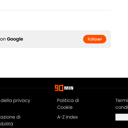
 on
Google
Follow
della privacy
Politica di
Termi
Cookie
condi
razione di
A-Z Index
Cooki
bilità