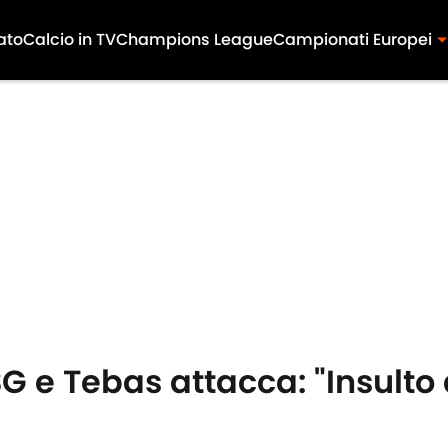
ato
Calcio in TV
Champions League
Campionati Europei
 e Tebas attacca: "Insulto al