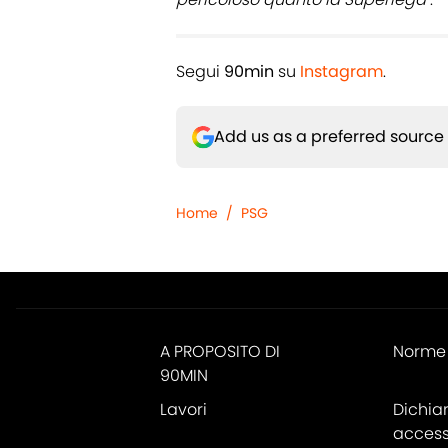
Segui
90min
su
Instagram
.
Add us as a preferred source
Home
/
PSG
A PROPOSITO DI
Norme 
90MIN
Lavori
Dichia
accessi