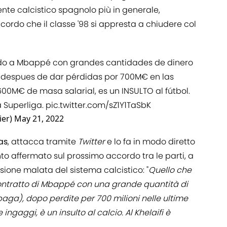
nte calcistico spagnolo più in generale,
cordo che il classe '98 si appresta a chiudere col
ndo a Mbappé con grandes cantidades de dinero
 despues de dar pérdidas por 700M€ en las
0M€ de masa salarial, es un INSULTO al fútbol.
a Superliga.
pic.twitter.com/sZ1Y1TaSbK
ier)
May 21, 2022
as
, attacca tramite
Twitter
e lo fa in modo diretto
nto affermato sul prossimo accordo tra le parti, a
sione malata del sistema calcistico: "
Quello che
contratto di Mbappé con una grande quantità di
aga), dopo perdite per 700 milioni nelle ultime
ingaggi, è un insulto al calcio. Al Khelaifi è