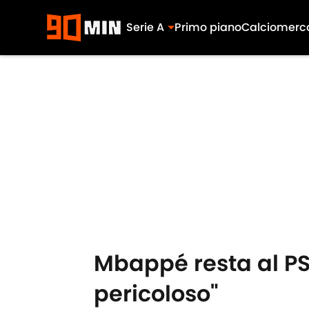
Serie A
Primo piano
Calciomerc
Skip to main content
Mbappé resta al PSG
pericoloso"