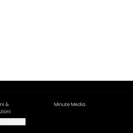
ni &
Minute Media
zioni
es Settings