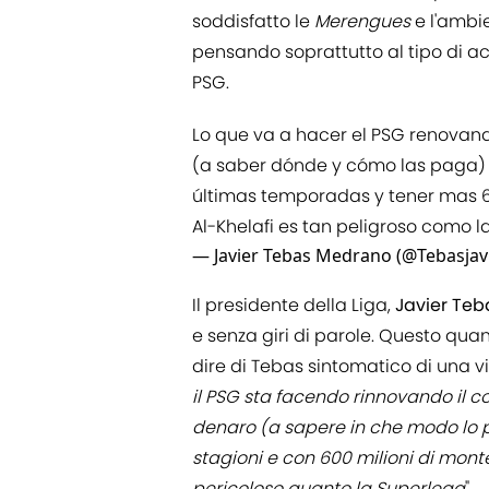
soddisfatto le
Merengues
e l'ambie
pensando soprattutto al tipo di ac
PSG.
Lo que va a hacer el PSG renova
(a saber dónde y cómo las paga)
últimas temporadas y tener mas 60
Al-Khelafi es tan peligroso como l
— Javier Tebas Medrano (@Tebasjav
Il presidente della Liga,
Javier Teb
e senza giri di parole. Questo qua
dire di Tebas sintomatico di una vi
il PSG sta facendo rinnovando il 
denaro (a sapere in che modo lo p
stagioni e con 600 milioni di monte 
pericoloso quanto la Superlega
".