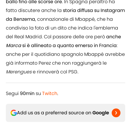
ballo fino alle scorse ore
. In Spagna peraltro ha
fatto discutere anche la
storia diffusa su Instagram
da Benzema
, connazionale di Mbappé, che ha
condiviso la foto di un dito che indica l'emblema
del Real Madrid. Col passare delle ore però
anche
Marca
si è allineato a quanto emerso in Francia
:
anche per il quotidiano spagnolo Mbappé avrebbe
già informato Perez che non raggiungerà le
Merengues
e rinnoverà col PSG.
Segui
90min
su
Twitch
.
Add us as a preferred source on
Google