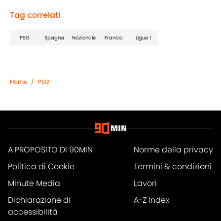
Tag correlati
PSG
Spagna
Nazionale
Francia
Ligue 1
Home
/
PSG
A PROPOSITO DI 90MIN
Norme della privacy
Politica di Cookie
Termini & condizioni
Minute Media
Lavori
Dichiarazione di
A-Z Index
accessibilità