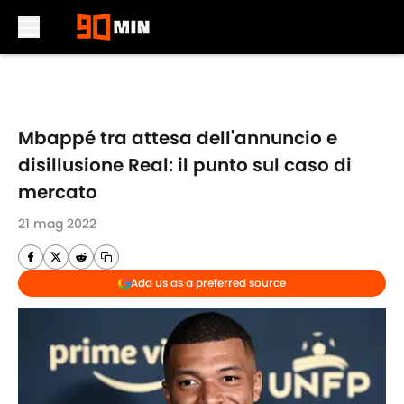
Skip to main content
Mbappé tra attesa dell'annuncio e
disillusione Real: il punto sul caso di
mercato
21 mag 2022
Add us as a preferred source