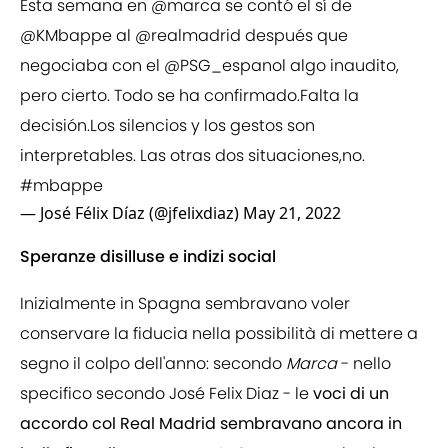
Esta semana en
@marca
se contó el sí de
@KMbappe
al
@realmadrid
después que
negociaba con el
@PSG_espanol
algo inaudito,
pero cierto. Todo se ha confirmado.Falta la
decisión.Los silencios y los gestos son
interpretables. Las otras dos situaciones,no.
#mbappe
— José Félix Díaz (@jfelixdiaz)
May 21, 2022
Speranze disilluse e indizi social
Inizialmente in Spagna sembravano voler
conservare la fiducia nella possibilità di mettere a
segno il colpo dell'anno: secondo
Marca
- nello
specifico secondo José Felix Diaz - le
voci di un
accordo col Real Madrid sembravano ancora in