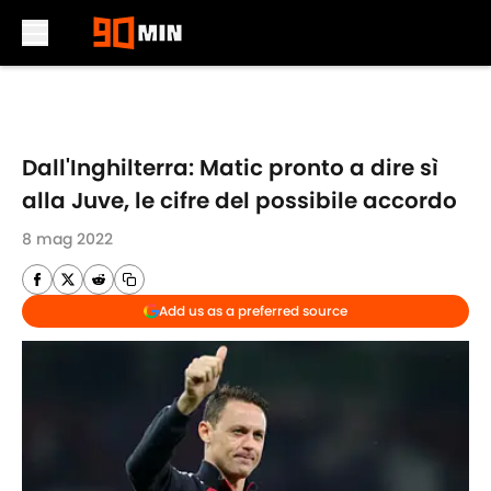
Skip to main content
Dall'Inghilterra: Matic pronto a dire sì
alla Juve, le cifre del possibile accordo
8 mag 2022
Add us as a preferred source