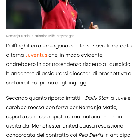
Nemanja Matic | Catherine Ivill/GettyImages
Dall'Inghilterra emergono con forza voci di mercato
a tema
Juventus
che, in modo evidente,
andrebbero in controtendenza rispetto all'auspicio
bianconero di assicurarsi giocatori di prospettiva e
sostenibili sul piano degli ingaggi.
Secondo quanto riporta infatti il
Daily Star
la Juve si
sarebbe mossa con forza per
Nemanja Matic
,
esperto centrocampista ormai notoriamente in
uscita dal
Manchester United
causa rescissione
concordata del contratto coi
Red Devils
in anticipo