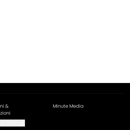
ni &
Minute Media
zioni
es Settings