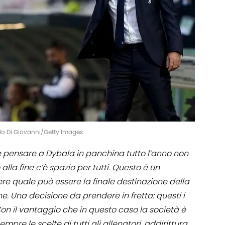
ilo Di Giovanni/Getty Images
 pensare a Dybala in panchina tutto l’anno non
 alla fine c’è spazio per tutti. Questo è un
e quale può essere la finale destinazione della
one. Una decisione da prendere in fretta: questi i
. Con il vantaggio che in questo caso la società è
mpre le scelte di tutti gli allenatori, addirittura