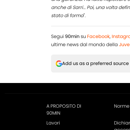
anche di Sarri... Poi, una volta defi
stato di forma
".
Segui
90min
su
Facebook
,
Instag
ultime news dal mondo della
Juve
Add us as a preferred source
A PROPOSITO DI
Norme 
90MIN
Lavori
Dichia
accessi