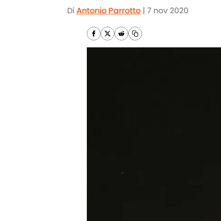
Di
Antonio Parrotto
|
7 nov 2020