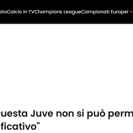
ato
Calcio in TV
Champions League
Campionati Europei
esta Juve non si può permet
ficativo"