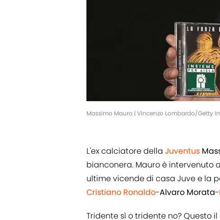
Massimo Mauro | Vincenzo Lombardo/Getty I
L'ex calciatore della
Juventus
Mas
bianconera. Mauro è intervenuto a
ultime vicende di casa Juve e la p
Cristiano Ronaldo
-
Alvaro
Morata
-
Tridente sì o tridente no? Questo i