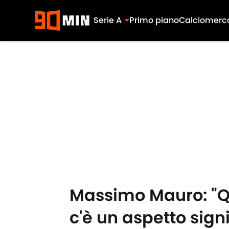
Serie A
Primo piano
Calciomerc
Skip to main content
Massimo Mauro: "Qu
c'è un aspetto signi