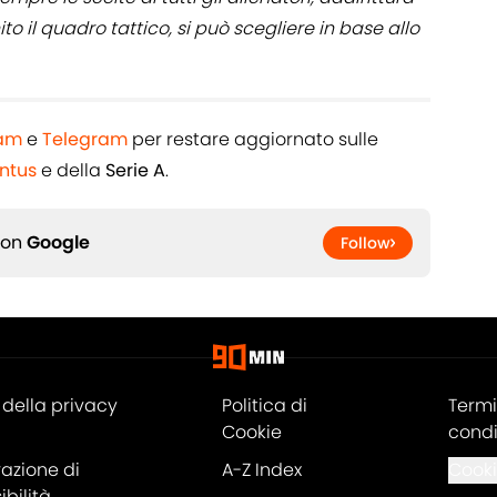
nito il quadro tattico, si può scegliere in base allo
ram
e
Telegram
per restare aggiornato sulle
ntus
e della
Serie A
.
 on
Google
Follow
della privacy
Politica di
Termi
Cookie
condi
razione di
A-Z Index
Cooki
bilità