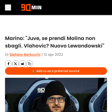
Skip to main content
Marino: "Juve, se prendi Molina non
sbagli. Vlahovic? Nuovo Lewandowski"
Di
Stefano Bertocchi
|
12 apr 2022
Add us as a preferred source