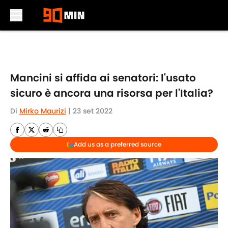
Skip to main content
Mancini si affida ai senatori: l'usato
sicuro è ancora una risorsa per l'Italia?
Di
Mirko Maurizi
|
23 set 2022
Add us as a preferred source