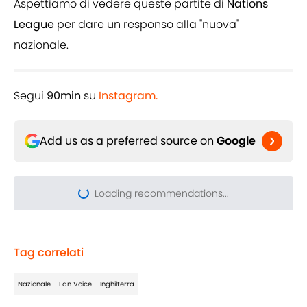
Aspettiamo di vedere queste partite di
Nations
League
per dare un responso alla "nuova"
nazionale.
Segui
90min
su
Instagram.
Add us as a preferred source on
Google
Loading recommendations...
Please wait while we load pers
Tag correlati
Nazionale
Fan Voice
Inghilterra