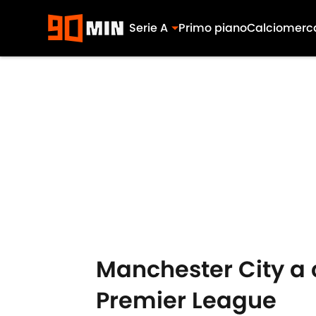
Serie A
Primo piano
Calciomerc
Skip to main content
Manchester City a c
Premier League