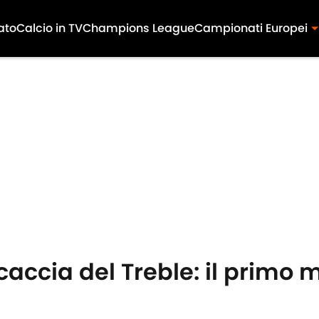
ato
Calcio in TV
Champions League
Campionati Europei
accia del Treble: il primo 