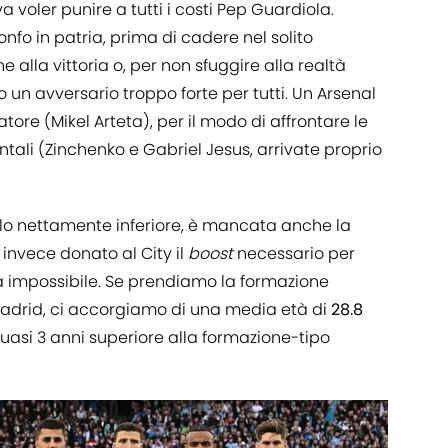
oler punire a tutti i costi Pep Guardiola.
onfo in patria, prima di cadere nel solito
alla vittoria o, per non sfuggire alla realtà
 un avversario troppo forte per tutti. Un Arsenal
atore (Mikel Arteta), per il modo di affrontare le
ali (Zinchenko e Gabriel Jesus, arrivate proprio
vello nettamente inferiore, è mancata anche la
nvece donato al City il
boost
necessario per
 impossibile. Se prendiamo la formazione
Madrid, ci accorgiamo di una media età di
28.8
 quasi 3 anni superiore alla formazione-tipo