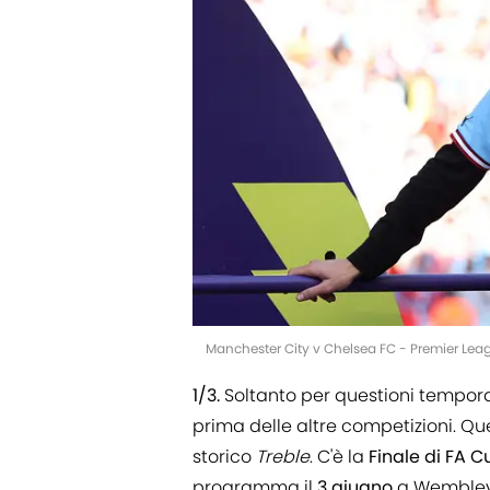
Manchester City v Chelsea FC - Premier Lea
1/3.
Soltanto per questioni temporal
prima delle altre competizioni. Q
storico
Treble
. C'è la
Finale di FA 
programma il
3 giugno
a Wembley a