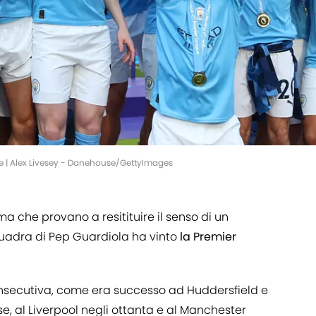
e | Alex Livesey - Danehouse/GettyImages
 ma che provano a resitituire il senso di un
uadra di Pep Guardiola ha vinto
la Premier
consecutiva, come era successo ad Huddersfield e
ese, al Liverpool negli ottanta e al Manchester