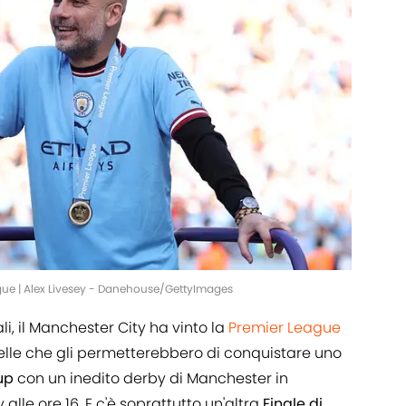
gue | Alex Livesey - Danehouse/GettyImages
i, il Manchester City ha vinto la
Premier League
uelle che gli permetterebbero di conquistare uno
Cup
con un inedito derby di Manchester in
lle ore 16. E c'è soprattutto un'altra
Finale di