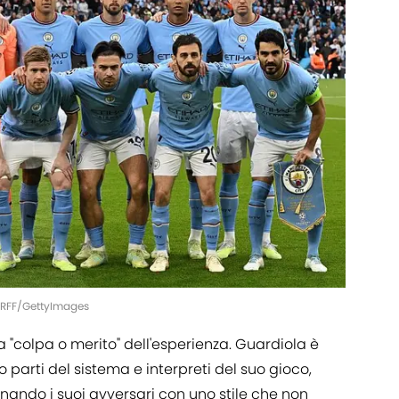
ARFF/GettyImages
 "colpa o merito" dell'esperienza. Guardiola è
o parti del sistema e interpreti del suo gioco,
inando i suoi avversari con uno stile che non