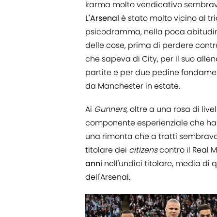
karma molto vendicativo sembrava v
L'Arsenal
è stato molto vicino al tri
psicodramma, nella poca abitudine 
delle cose, prima di perdere contro
che sapeva di City, per il suo allen
partite e per due pedine fondament
da Manchester in estate.
Ai
Gunners
, oltre a una rosa di li
componente esperienziale che ha i
una rimonta che a tratti sembrava
titolare dei
citizens
contro il Real 
anni
nell'undici titolare, media di
dell'Arsenal.