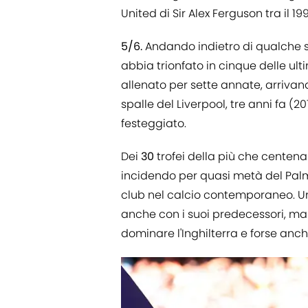
United di Sir Alex Ferguson tra il 199
5/6.
Andando indietro di qualche
abbia trionfato in cinque delle ulti
allenato per sette annate, arrivan
spalle del Liverpool, tre anni fa (2
festeggiato.
Dei
30
trofei della più che centenar
incidendo per quasi metà del Palm
club nel calcio contemporaneo. U
anche con i suoi predecessori, ma 
dominare l'Inghilterra e forse anch