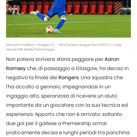
Eintracht Frankfurt v Rangers FC - UEFA Europa League Final 2021/22 | Craig
Mercer/MB Media/GettyImages
Non poteva scriversi storia peggiore per
Aaron
Ramsey
che, di passaggio a Glasgow, ha deciso in
negativo la finale dei
Rangers
. Una squadra che
l'ha accolto a gennaio, impegnandosi in un
ingaggio alto, speranzosa di ricevere un aiuto
importante da un giocatore con la sua tecnica ed
esperienza. Apporto che non è arrivato: soltanto
due gol per il gallese a Premiership ormai
praticamente decisa e lunghi periodi tra panchina