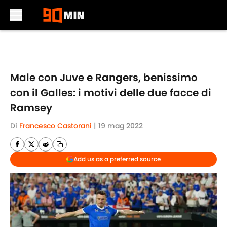
Skip to main content
Male con Juve e Rangers, benissimo
con il Galles: i motivi delle due facce di
Ramsey
Di
Francesco Castorani
|
19 mag 2022
Add us as a preferred source