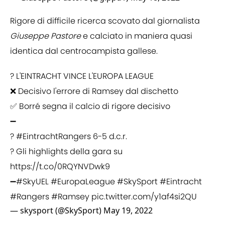
Rigore di difficile ricerca scovato dal giornalista
Giuseppe Pastore
e calciato in maniera quasi
identica dal centrocampista gallese.
? L'EINTRACHT VINCE L'EUROPA LEAGUE
❌ Decisivo l'errore di Ramsey dal dischetto
✅ Borré segna il calcio di rigore decisivo
➖
?
#EintrachtRangers
6-5 d.c.r.
? Gli highlights della gara su
https://t.co/0RQYNVDwk9
➖
#SkyUEL
#EuropaLeague
#SkySport
#Eintracht
#Rangers
#Ramsey
pic.twitter.com/y1af4si2QU
— skysport (@SkySport)
May 19, 2022