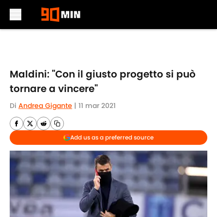
Skip to main content
Maldini: "Con il giusto progetto si può
tornare a vincere"
Di
Andrea Gigante
|
11 mar 2021
Add us as a preferred source