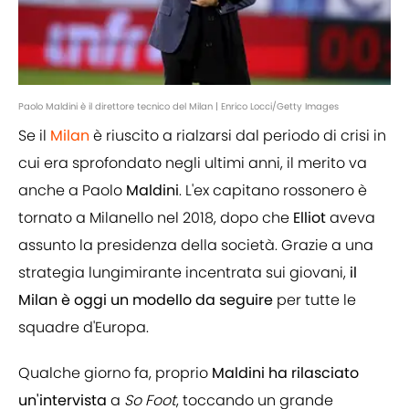
Paolo Maldini è il direttore tecnico del Milan | Enrico Locci/Getty Images
Se il
Milan
è riuscito a rialzarsi dal periodo di crisi in
cui era sprofondato negli ultimi anni, il merito va
anche a Paolo
Maldini
. L'ex capitano rossonero è
tornato a Milanello nel 2018, dopo che
Elliot
aveva
assunto la presidenza della società. Grazie a una
strategia lungimirante incentrata sui giovani,
il
Milan è oggi un modello da seguire
per tutte le
squadre d'Europa.
Qualche giorno fa, proprio
Maldini ha rilasciato
un'intervista
a
So Foot
, toccando un grande