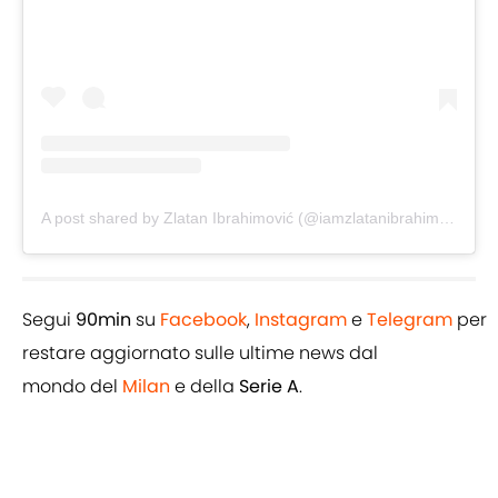
A post shared by Zlatan Ibrahimović (@iamzlatanibrahimovic)
Segui
90min
su
Facebook
,
Instagram
e
Telegram
per
restare aggiornato sulle ultime news dal
mondo del
Milan
e della
Serie A
.
Add us as a preferred source on
Google