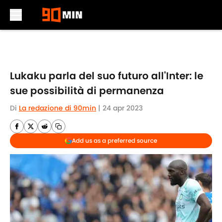
Skip to main content
Lukaku parla del suo futuro all'Inter: le
sue possibilità di permanenza
Di
La redazione di 90min
|
24 apr 2023
Add us as a preferred source